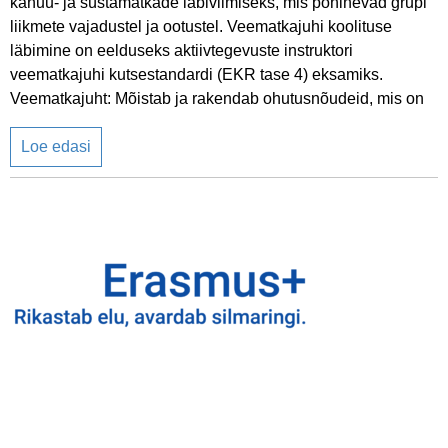
kanuu- ja süstamatkade läbiviimiseks, mis põhinevad grupi
liikmete vajadustel ja ootustel. Veematkajuhi koolituse
läbimine on eelduseks aktiivtegevuste instruktori
veematkajuhi kutsestandardi (EKR tase 4) eksamiks.
Veematkajuht: Mõistab ja rakendab ohutusnõudeid, mis on
Loe edasi