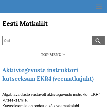
Skip
to
content
Eesti Matkaliit
TOP MENU
Aktiivtegevuste instruktori
kutseeksam EKR4 (veematkajuht)
Algab avalduste vastuvõtt aktiivtegevuste instruktori EKR4
kutseeksamile.
Kutseeksamile on oodatud kõik veematkajuhi