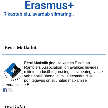
Eesti Matkaliit
Eesti Matkaliit (inglise keeles Estonian
Ramblers' Association) on avalikes huvides
mittetulundusühinguna tegutsev heategevuslik
vabatahtlik ühendus, mille eesmärgid ja
põhitegevus on suunatud matkamise
arendamisele Eestis.
Otsi infot