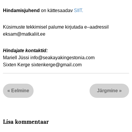
Hindamisjuhend
on kättesaadav
SIIT.
Küsimuste tekkimisel palume kirjutada e–aadressil
eksam@matkaliit.ee
Hindajate kontaktid:
Mariell Jüssi info@seakayakingestonia.com
Sixten Kerge sixtenkerge@gmail.com
«
Eelmine
Järgmine
»
Lisa kommentaar