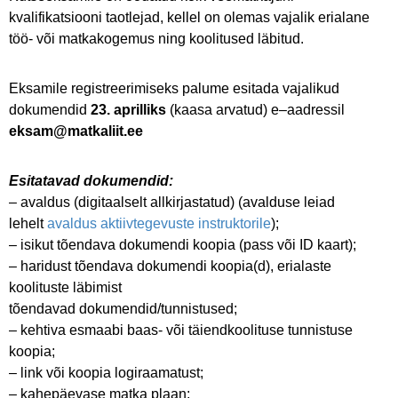
kvalifikatsiooni taotlejad, kellel on olemas vajalik erialane
töö- või matkakogemus ning koolitused läbitud.
Eksamile registreerimiseks palume esitada vajalikud
dokumendid
23. aprilliks
(kaasa arvatud) e–aadressil
eksam@matkaliit.ee
Esitatavad dokumendid:
– avaldus (digitaalselt allkirjastatud) (avalduse leiad
lehelt
avaldus aktiivtegevuste instruktorile
);
– isikut tõendava dokumendi koopia (pass või ID kaart);
– haridust tõendava dokumendi koopia(d), erialaste
koolituste läbimist
tõendavad dokumendid/tunnistused;
– kehtiva esmaabi baas- või täiendkoolituse tunnistuse
koopia;
– link või koopia logiraamatust;
– kahepäevase matka plaan;