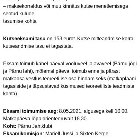
– maksekorraldus või muu kinnitus kutse menetlemisega
seotud kulude
tasumise kohta
Kutseeksami tasu
on 153 eurot. Kutse mitteandmise korral
kutseandmise tasu ei tagastata.
Eksam toimub kahel päeval vooluveel ja avaveel (Pärnu jõgi
ja Pärnu laht), mõlemal päeval toimub enne ja pärast
matkaosa vestlus teoreetilise osa hindamiseks (matkaplaani
tagasiside ja täpsustavad küsimused teoreetiliste teadmiste
kohta).
Eksami toimumise aeg
: 8.05.2021, algusega kell 10.00.
Matkapäeva lõpp orienteeruvalt 18.30.
Koht:
Pärnu Jahtklubi
Eksamikomisjon:
Mariell Jüssi ja Sixten Kerge