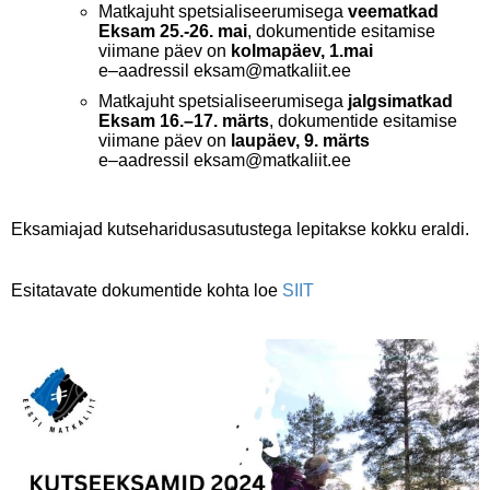
Matkajuht spetsialiseerumisega
veematkad
Eksam 25.-26. mai
, dokumentide esitamise
viimane päev on
kolmapäev, 1.mai
e–aadressil eksam@matkaliit.ee
Matkajuht spetsialiseerumisega
jalgsimatkad
Eksam 16.–17. märts
, dokumentide esitamise
viimane päev on
laupäev, 9. märts
e–aadressil eksam@matkaliit.ee
Eksamiajad kutseharidusasutustega lepitakse kokku eraldi.
Esitatavate dokumentide kohta loe
SIIT