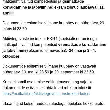
matkajuht, valitud kompetentsid
jalgsimatkade
korraldamine ja läbiviimine
) eksam toimub
laupäeval, 11.
aprillil
.
Dokumentide esitamise viimane kuupäev on pühapäev, 29.
märts kl 23.59.
Aktiivtegevuste instruktor EKR4 (spetsialiseerumisega
matkajuht, valitud kompetentsid
veematkade korraldamine
ja läbiviimine
) eksamid toimuvad
23.–24. mai ja 3.–4.
oktoober
.
Dokumentide esitamise viimane kuupäev on vastavalt
pühapäev, 10. mai kl 23.59 ja 20. september kl 23.59.
Kutseeksamil osalemise eeltingimused ning vajalike
dokumentide esitamise kohta leiad rohkem infot siit:
https://matkaliit.ee/aktiivtegevuste-instruktori-kutse/
Eksamiajad kutseharidusasutustega lepitakse kokku eraldi.