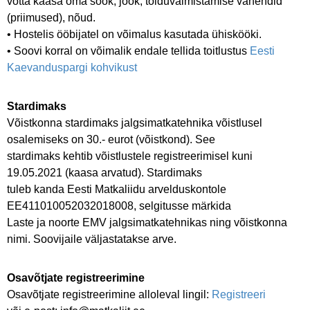
võtta kaasa oma söök, jook, toiduvalmistamise vahendid
(priimused), nõud.
• Hostelis ööbijatel on võimalus kasutada ühiskööki.
• Soovi korral on võimalik endale tellida toitlustus
Eesti
Kaevanduspargi kohvikust
Stardimaks
Võistkonna stardimaks jalgsimatkatehnika võistlusel
osalemiseks on 30.- eurot (võistkond). See
stardimaks kehtib võistlustele registreerimisel kuni
19.05.2021 (kaasa arvatud). Stardimaks
tuleb kanda Eesti Matkaliidu arvelduskontole
EE411010052032018008, selgitusse märkida
Laste ja noorte EMV jalgsimatkatehnikas ning võistkonna
nimi. Soovijaile väljastatakse arve.
Osavõtjate registreerimine
Osavõtjate registreerimine alloleval lingil:
Registreeri