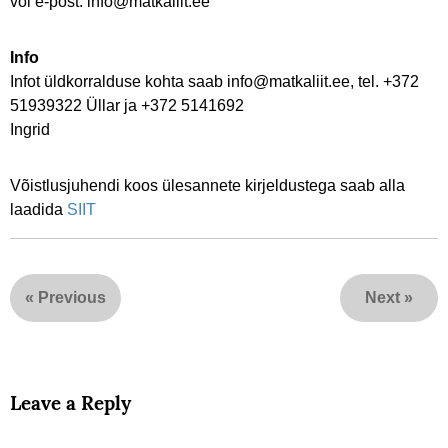
või e-post: info@matkaliit.ee
Info
Infot üldkorralduse kohta saab info@matkaliit.ee, tel. +372
51939322 Üllar ja +372 5141692
Ingrid
Võistlusjuhendi koos ülesannete kirjeldustega saab alla
laadida
SIIT
«
Previous
Next
»
Leave a Reply