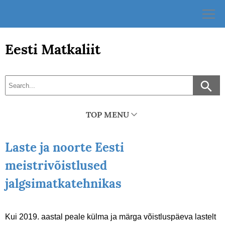
Skip
to
content
Eesti Matkaliit
TOP MENU
Laste ja noorte Eesti
meistrivõistlused
jalgsimatkatehnikas
Kui 2019. aastal peale külma ja märga võistluspäeva lastelt