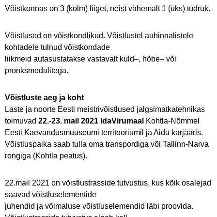
Võistkonnas on 3 (kolm) liiget, neist vähemalt 1 (üks) tüdruk.
Võistlused on võistkondlikud. Võistlustel auhinnalistele
kohtadele tulnud võistkondade
liikmeid autasustatakse vastavalt kuld–, hõbe– või
pronksmedalitega.
Võistluste aeg ja koht
Laste ja noorte Eesti meistrivõistlused jalgsimatkatehnikas
toimuvad
22.-23. mail 2021 IdaVirumaal
Kohtla-Nõmmel
Eesti Kaevandusmuuseumi territooriumil ja Aidu karjääris.
Võistluspaika saab tulla oma transpordiga või Tallinn-Narva
rongiga (Kohtla peatus).
22.mail 2021 on võistlustrasside tutvustus, kus kõik osalejad
saavad võistluselementide
juhendid ja võimaluse võistluselemendid läbi proovida.