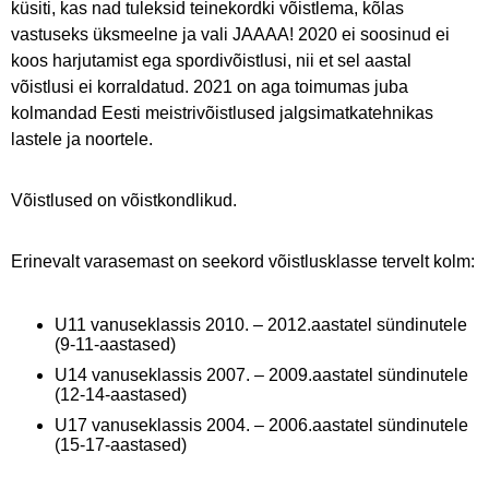
küsiti, kas nad tuleksid teinekordki võistlema, kõlas
vastuseks üksmeelne ja vali JAAAA! 2020 ei soosinud ei
koos harjutamist ega spordivõistlusi, nii et sel aastal
võistlusi ei korraldatud. 2021 on aga toimumas juba
kolmandad Eesti meistrivõistlused jalgsimatkatehnikas
lastele ja noortele.
Võistlused on võistkondlikud.
Erinevalt varasemast on seekord võistlusklasse tervelt kolm:
U11 vanuseklassis 2010. – 2012.aastatel sündinutele
(9-11-aastased)
U14 vanuseklassis 2007. – 2009.aastatel sündinutele
(12-14-aastased)
U17 vanuseklassis 2004. – 2006.aastatel sündinutele
(15-17-aastased)