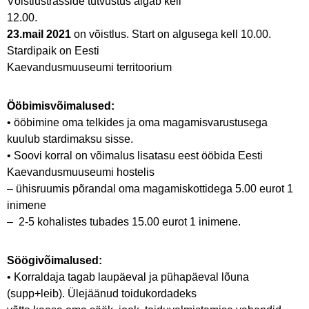
Võistlustrasside tutvustus algab kell
12.00.
23.mail 2021
on võistlus. Start on algusega kell 10.00.
Stardipaik on Eesti
Kaevandusmuuseumi territoorium
Ööbimisvõimalused:
• ööbimine oma telkides ja oma magamisvarustusega
kuulub stardimaksu sisse.
• Soovi korral on võimalus lisatasu eest ööbida Eesti
Kaevandusmuuseumi hostelis
– ühisruumis põrandal oma magamiskottidega 5.00 eurot 1
inimene
– 2-5 kohalistes tubades 15.00 eurot 1 inimene.
Söögivõimalused:
• Korraldaja tagab laupäeval ja pühapäeval lõuna
(supp+leib). Ülejäänud toidukordadeks