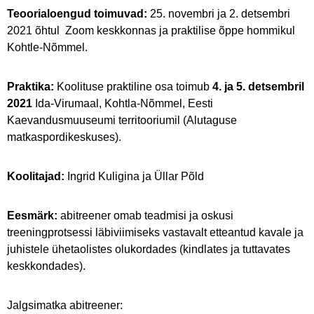
Teoorialoengud toimuvad:
25. novembri ja 2. detsembri
2021 õhtul Zoom keskkonnas ja praktilise õppe hommikul
Kohtle-Nõmmel.
Praktika:
Koolituse praktiline osa toimub
4. ja 5. detsembril
2021
Ida-Virumaal, Kohtla-Nõmmel, Eesti
Kaevandusmuuseumi territooriumil (Alutaguse
matkaspordikeskuses).
Koolitajad:
Ingrid Kuligina ja Üllar Põld
Eesmärk:
abitreener omab teadmisi ja oskusi
treeningprotsessi läbiviimiseks vastavalt etteantud kavale ja
juhistele ühetaolistes olukordades (kindlates ja tuttavates
keskkondades).
Jalgsimatka abitreener: