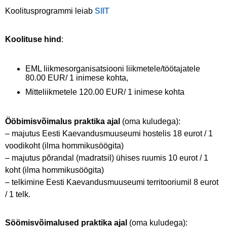
Koolitusprogrammi leiab
SIIT
Koolituse hind
:
EML liikmesorganisatsiooni liikmetele/töötajatele
80.00 EUR/ 1 inimese kohta,
Mitteliikmetele 120.00 EUR/ 1 inimese kohta
Ööbimisvõimalus praktika ajal
(oma kuludega):
– majutus Eesti Kaevandusmuuseumi hostelis 18 eurot / 1
voodikoht (ilma hommikusöögita)
– majutus põrandal (madratsil) ühises ruumis 10 eurot / 1
koht (ilma hommikusöögita)
– telkimine Eesti Kaevandusmuuseumi territooriumil 8 eurot
/ 1 telk.
Söömisvõimalused praktika ajal
(oma kuludega):