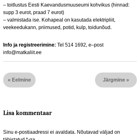
– toitlustus Eesti Kaevandusmuuseumi kohvikus (hinnad:
supp 3 eurot, praad 7 eurot)
– valmistada ise. Kohapeal on kasutada elektripliit,
veekeedukann, priimused, potid, kulp, toidunõud.
Info ja registreerimine:
Tel 514 1692, e–post
info@matkaliit.ee
«
Eelmine
Järgmine
»
Lisa kommentaar
Sinu e-postiaadressi ei avaldata.
Nõutavad väljad on
tähistatud
*
-ga