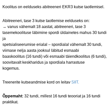
Koolitus on eelduseks abitreeneri EKR3 kutse taotlemisel.
Abitreeneri, tase 3 kutse taotlemise eelduseks on:
→ vanus vähemalt 18 aastat, abitreeneri, tase 3
tasemekoolituse läbimine spordi üldainetes mahus 30 tundi
ja
spetsialiseerumise erialal – spordialal vähemalt 30 tundi,
viimase nelja aasta jooksul läbitud esmaabi
baaskoolitus (16 tundi) või esmaabi täiendkoolitus (6 tundi),
soovitavalt keskharidus ja spordiala harrastuse
kogemus.
Treenerite kutseandmise kord on leitav
SIIT.
Õppemaht:
32 tundi, millest 16 tundi teooriat ja 16 tundi
praktikat.