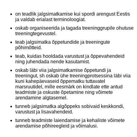
on teadlik jalgsimatkamise kui spordi arengust Eestis
ja valdab erialast terminoloogiat.
oskab organiseerida ja tagada treeninggrupile ohutuse
treeningtegevustel.
teab jalgsimatka õppetundide ja treeningute
põhimõtteid.
teab, kuidas hooldada varustust ja õppevahendeid
ning juhendada nende kasutamist.
oskab läbi viia jalgsimatkamise õppetundi ja
treeningut, sh oskab ühe treeningprotsessina läbi viia
kuni kahepäevaseid õppematku tuttavatel
marsruutidel, mille eesmärk on kindlate ette antud
teadmiste ja oskuste õpetamine ning võimete
arendamine algtasemel.
tunneb jalgsimatka algõppeks sobivaid keskkondi,
varustust ja lisavahendeid.
tunneb teadmiste laiendamise ja kehaliste võimete
arendamise põhireegleid ja võimalusi.