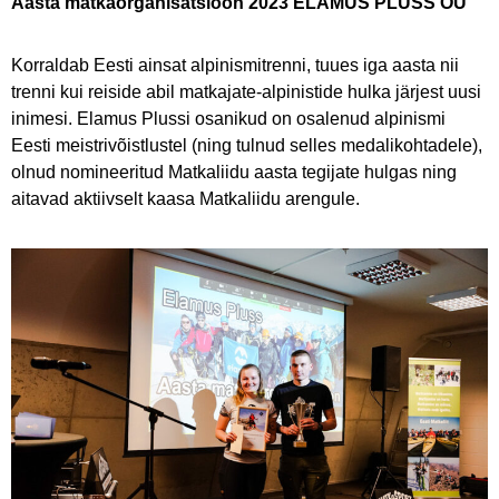
Aasta matkaorganisatsioon 2023 ELAMUS PLUSS OÜ
Korraldab Eesti ainsat alpinismitrenni, tuues iga aasta nii
trenni kui reiside abil matkajate-alpinistide hulka järjest uusi
inimesi. Elamus Plussi osanikud on osalenud alpinismi
Eesti meistrivõistlustel (ning tulnud selles medalikohtadele),
olnud nomineeritud Matkaliidu aasta tegijate hulgas ning
aitavad aktiivselt kaasa Matkaliidu arengule.