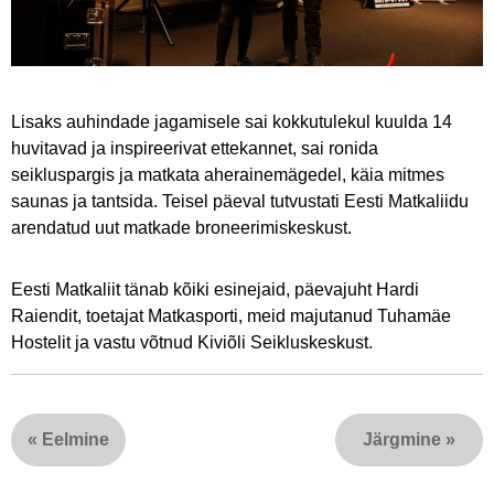
Lisaks auhindade jagamisele sai kokkutulekul kuulda 14
huvitavad ja inspireerivat ettekannet, sai ronida
seikluspargis ja matkata aherainemägedel, käia mitmes
saunas ja tantsida. Teisel päeval tutvustati Eesti Matkaliidu
arendatud uut matkade broneerimiskeskust.
Eesti Matkaliit tänab kõiki esinejaid, päevajuht Hardi
Raiendit, toetajat Matkasporti, meid majutanud Tuhamäe
Hostelit ja vastu võtnud Kiviõli Seikluskeskust.
«
Eelmine
Järgmine
»