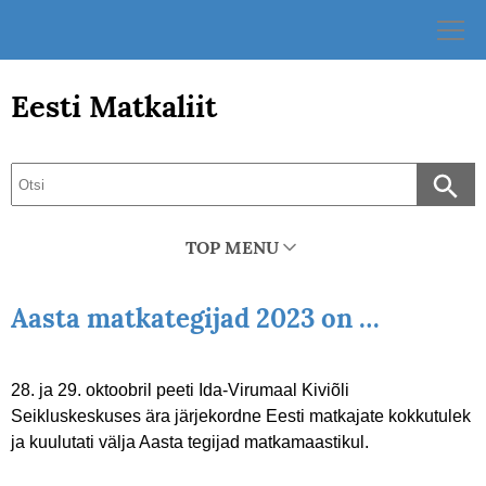
Skip
to
content
Eesti Matkaliit
TOP MENU
Aasta matkategijad 2023 on …
28. ja 29. oktoobril peeti Ida-Virumaal Kiviõli
Seikluskeskuses ära järjekordne Eesti matkajate kokkutulek
ja kuulutati välja Aasta tegijad matkamaastikul.