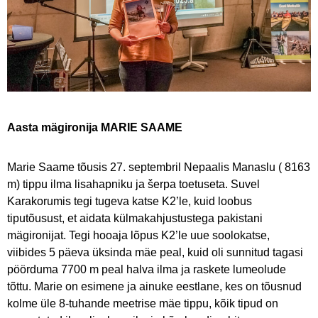
Aasta mägironija MARIE SAAME
Marie Saame tõusis 27. septembril Nepaalis Manaslu ( 8163
m) tippu ilma lisahapniku ja šerpa toetuseta. Suvel
Karakorumis tegi tugeva katse K2’le, kuid loobus
tiputõusust, et aidata külmakahjustustega pakistani
mägironijat. Tegi hooaja lõpus K2’le uue soolokatse,
viibides 5 päeva üksinda mäe peal, kuid oli sunnitud tagasi
pöörduma 7700 m peal halva ilma ja raskete lumeolude
tõttu. Marie on esimene ja ainuke eestlane, kes on tõusnud
kolme üle 8-tuhande meetrise mäe tippu, kõik tipud on