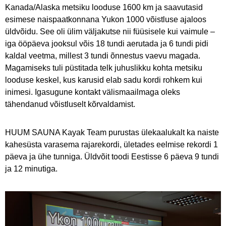
Kanada/Alaska metsiku looduse 1600 km ja saavutasid
esimese naispaatkonnana Yukon 1000 võistluse ajaloos
üldvõidu. See oli ülim väljakutse nii füüsisele kui vaimule –
iga ööpäeva jooksul võis 18 tundi aerutada ja 6 tundi pidi
kaldal veetma, millest 3 tundi õnnestus vaevu magada.
Magamiseks tuli püstitada telk juhuslikku kohta metsiku
looduse keskel, kus karusid elab sadu kordi rohkem kui
inimesi. Igasugune kontakt välismaailmaga oleks
tähendanud võistluselt kõrvaldamist.
HUUM SAUNA Kayak Team purustas ülekaalukalt ka naiste
kahesüsta varasema rajarekordi, ületades eelmise rekordi 1
päeva ja ühe tunniga. Üldvõit toodi Eestisse 6 päeva 9 tundi
ja 12 minutiga.