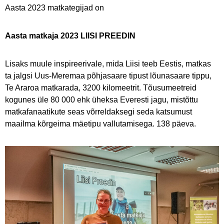
Aasta 2023 matkategijad on
Aasta matkaja 2023 LIISI PREEDIN
Lisaks muule inspireerivale, mida Liisi teeb Eestis, matkas
ta jalgsi Uus-Meremaa põhjasaare tipust lõunasaare tippu,
Te Araroa matkarada, 3200 kilomeetrit. Tõusumeetreid
kogunes üle 80 000 ehk üheksa Everesti jagu, mistõttu
matkafanaatikute seas võrreldaksegi seda katsumust
maailma kõrgeima mäetipu vallutamisega. 138 päeva.