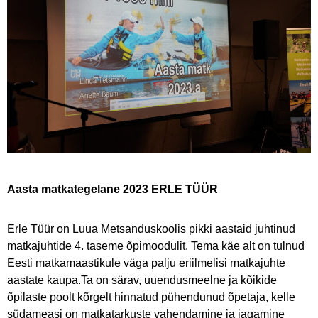
Aasta matkategelane 2023 ERLE TÜÜR
Erle Tüür on Luua Metsanduskoolis pikki aastaid juhtinud
matkajuhtide 4. taseme õpimoodulit. Tema käe alt on tulnud
Eesti matkamaastikule väga palju eriilmelisi matkajuhte
aastate kaupa.Ta on särav, uuendusmeelne ja kõikide
õpilaste poolt kõrgelt hinnatud pühendunud õpetaja, kelle
südameasi on matkatarkuste vahendamine ja jagamine